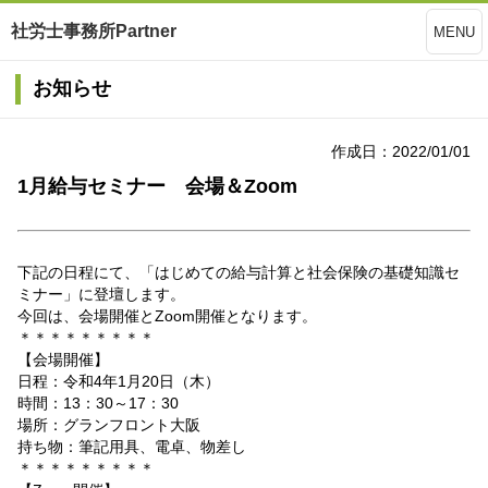
社労士事務所Partner
MENU
お知らせ
作成日：2022/01/01
1月給与セミナー 会場＆Zoom
下記の日程にて、「はじめての給与計算と社会保険の基礎知識セ
ミナー」に登壇します。
今回は、会場開催とZoom開催となります。
＊＊＊＊＊＊＊＊＊
【会場開催】
日程：令和4年1月20日（木）
時間：13：30～17：30
場所：グランフロント大阪
持ち物：筆記用具、電卓、物差し
＊＊＊＊＊＊＊＊＊