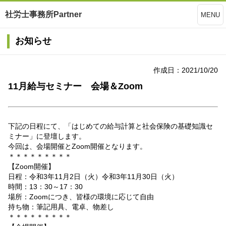
社労士事務所Partner
MENU
お知らせ
作成日：2021/10/20
11月給与セミナー 会場＆Zoom
下記の日程にて、「はじめての給与計算と社会保険の基礎知識セ
ミナー」に登壇します。
今回は、会場開催とZoom開催となります。
＊＊＊＊＊＊＊＊＊
【Zoom開催】
日程：令和3年11月2日（火）
令和3年11月30日（火）
時間：13：30～17：30
場所：Zoomにつき、皆様の環境に応じて自由
持ち物：筆記用具、電卓、物差し
＊＊＊＊＊＊＊＊＊